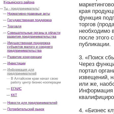
Курьинского района
маркетингово
Ты - предприниматель!
края продукц
Нормативно-правовые акты
функция подп
Государственная поддержка
торгов (прода
Торговля
необходимо в
Совещательные органы в области
после этого 
развития предпринимательства
Имущественная поддержка
публикации.
субъектов малого и среднего
предпринимательства
3. «Поиск сб
Развитие конкуренции
Через функц
Инвестиции
портал орган
Информация для
предпринимателей
извещений, н
В Алтайском крае начал свою
работу центр бизнес-кооперации
или же, наоб
ЕГАИС
Информация д
ККТ
квалифициро
Новости для предпринимателей
Потребительский рынок
4. «Бизнес к