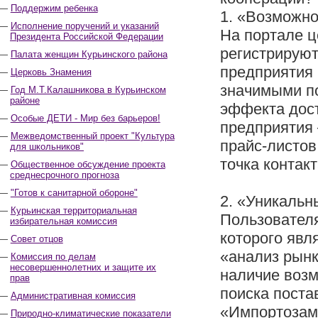
Поддержим ребенка
1. «Возможно
Исполнение поручений и указаний
На портале ц
Президента Российской Федерации
регистрируют
Палата женщин Курьинского района
предприятия 
Церковь Знамения
значимыми по
Год М.Т.Калашникова в Курьинском
районе
эффекта дост
Особые ДЕТИ - Мир без барьеров!
предприятия 
Межведомственный проект "Культура
прайс-листов
для школьников"
точка контак
Общественное обсуждение проекта
среднесрочного прогноза
"Готов к санитарной обороне"
2. «Уникальн
Курьинская территориальная
Пользователя
избирательная комиссия
которого явл
Совет отцов
«анализ рынк
Комиссия по делам
несовершеннолетних и защите их
наличие возм
прав
поиска поста
Административная комиссия
«Импортозаме
Природно-климатические показатели