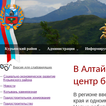
Курьинский район
Администрация
Информиру
В Алтай
Версия для слабовидящих
Социально-экономическое развитие
центр 
Курьинского района
Новости
Колывань камнерезная
В регионе вв
Градостроительное зонирование
края и однои
Градостроительство