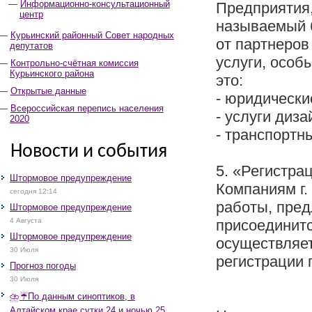
Информационно-консультационный
Предприятия,
центр
называемый б
Курьинский районный Совет народных
от партнеров
депутатов
услуги, особ
Контрольно-счётная комиссия
Курьинского района
это:
Открытые данные
- юридически
Всероссийская перепись населения
- услуги диза
2020
- транспортн
Новости и события
5. «Регистра
Штормовое предупреждение
Компаниям г.
сегодня 12:14
работы, пред
Штормовое предупреждение
4 Августа
присоединитс
Штормовое предупреждение
осуществляет
30 Июля
регистрации 
Прогноз погоды
30 Июля
⛈️☔️По данным синоптиков, в
Алтайском крае сутки 24 и ночью 25