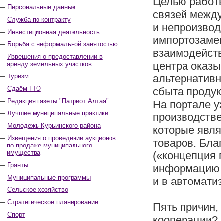
Целью работ
Персональные данные
связей межд
Служба по контракту
и непроизвод
Инвестиционная деятельность
импортозамещ
Борьба с неформальной занятостью
взаимодейст
Извещения о предоставлении в
центра оказ
аренду земельных участков
Туризм
альтернативн
Сдаём ГТО
сбыта продук
Редакция газеты "Патриот Алтая"
На портале у
Лучшие муниципальные практики
производстве
Молодежь Курьинского района
которые явл
Извещения о проведении аукционов
товаров. Бла
по продаже муниципального
имущества
(«концепция 
Гранты
информацию 
Муниципальные программы
и в автомати
Сельское хозяйство
Стратегическое планирование
Пять причин,
Спорт
кооперации?