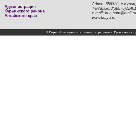
Адрес: 658320, с.Курья,
Администрация
Тел/факс:8(38576)2240
Курьинского района
e-mail: kur_adm@mail.ru
Алтайского края
www.kurya.ru
© Перепубликация материалов запрещается. Права на а