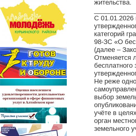
жительства.
___________
С 01.01.2026
утвержденног
категорий гр
98-ЗС «О бес
(далее – Зак
Отменяется л
бесплатного 
утвержденног
Не реже одно
самоуправлен
выбор земель
опубликовани
учёте в целя
орган местно
земельного у