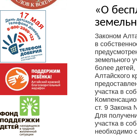
«О бесп
земельн
Законом Алта
в собственно
предусмотре
земельного у
более детей,
Алтайского к
предоставле
участка в со
Компенсацион
ст. 9 Закона 
Для получени
участка в со
необходимо о