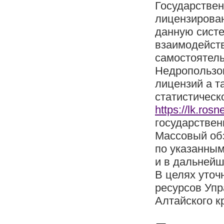
Государстве
лицензирова
данную сист
взаимодейств
самостоятель
Недропользо
лицензий а т
статистическ
https://lk.rosn
государствен
Массовый об
по указанным
и в дальнейш
В целях уто
ресурсов Уп
Алтайского кр