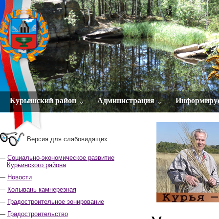
Курьинский район
Администрация
Информиру
Версия для слабовидящих
Социально-экономическое развитие
Курьинского района
Новости
Колывань камнерезная
Градостроительное зонирование
Градостроительство