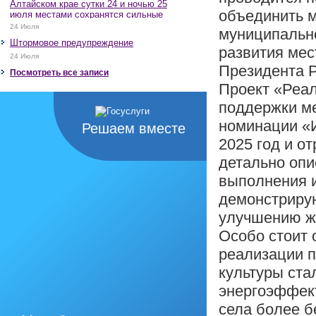
Алтайском крае сутки 24 и ночью 25
объединить 
июля местами сохранятся сильные
дожди, грозы, при грозах очень
24 Июля
муниципальн
сильные дожди, сильные ливни,
Штормовое предупреждение
крупный град, шквалистое усиление
развития ме
ветра до 17-22 м/с, местами порывы
24 Июля
25 м/с и более.
Президента 
Посмотреть все записи
Проект «Реал
поддержки ме
номинации «И
Решаем вместе
2025 год и о
детально опи
выполнения и
демонстрирую
улучшению жи
Особо стоит 
реализации 
культуры ста
энергоэффект
села более б