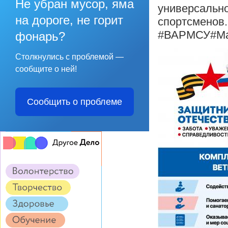
Не убран мусор, яма
универсально
на дороге, не горит
спортсменов.
#ВАРМСУ#Ма
фонарь?
Столкнулись с проблемой —
сообщите о ней!
Сообщить о проблеме