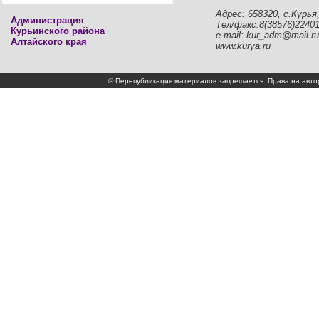
Адрес: 658320, с.Курья,
Администрация
Тел/факс:8(38576)2240
Курьинского района
e-mail: kur_adm@mail.ru
Алтайского края
www.kurya.ru
© Перепубликация материалов запрещается. Права на а