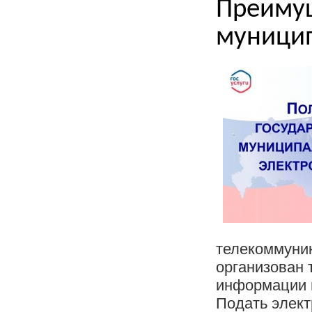
Преимущ
муницип
телекоммуника
организован 
информации 
Подать элект