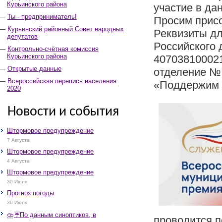
Курьинского района
участие в да
Ты - предприниматель!
Просим прис
Курьинский районный Совет народных
Реквизиты дл
депутатов
Российского 
Контрольно-счётная комиссия
Курьинского района
407038100021
Открытые данные
отделение № 
Всероссийская перепись населения
«Поддержим 
2020
Новости и события
Штормовое предупреждение
7 Августа
Штормовое предупреждение
4 Августа
Штормовое предупреждение
30 Июля
Прогноз погоды
30 Июля
⛈️☔️По данным синоптиков, в
проводится п