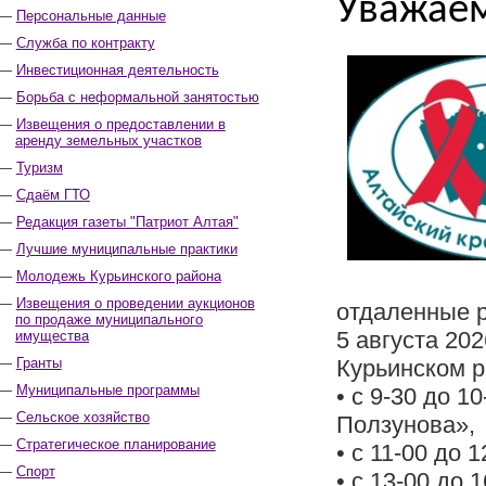
Уважаем
Персональные данные
Служба по контракту
Инвестиционная деятельность
Борьба с неформальной занятостью
Извещения о предоставлении в
аренду земельных участков
Туризм
Сдаём ГТО
Редакция газеты "Патриот Алтая"
Лучшие муниципальные практики
Молодежь Курьинского района
Извещения о проведении аукционов
отдаленные р
по продаже муниципального
5 августа 20
имущества
Гранты
Курьинском р
Муниципальные программы
• с 9-30 до 
Сельское хозяйство
Ползунова»,
Стратегическое планирование
• с 11-00 до
Спорт
• с 13-00 до 