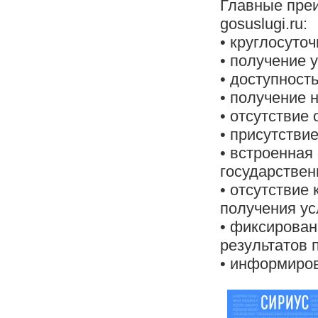
Главные преи
gosuslugi.ru:
• круглосуто
• получение 
• доступност
• получение 
• отсутствие 
• присутстви
• встроенная
государстве
• отсутствие
получения ус
• фиксирован
результатов 
• информиров