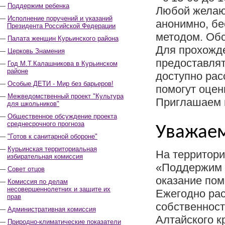
Поддержим ребенка
Любой желаю
Исполнение поручений и указаний
анонимно, бе
Президента Российской Федерации
методом. Обс
Палата женщин Курьинского района
Для прохожде
Церковь Знамения
предоставлят
Год М.Т.Калашникова в Курьинском
районе
доступно рас
Особые ДЕТИ - Мир без барьеров!
помогут оцен
Межведомственный проект "Культура
Приглашаем п
для школьников"
Общественное обсуждение проекта
среднесрочного прогноза
Уважаем
"Готов к санитарной обороне"
Курьинская территориальная
На территори
избирательная комиссия
«Поддержим р
Совет отцов
оказание по
Комиссия по делам
несовершеннолетних и защите их
Ежегодно рас
прав
собственност
Административная комиссия
Алтайского к
Природно-климатические показатели